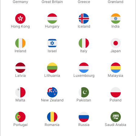
Germany
Great Britain
Greece
Grønland
Hong Kong
Hungary
Iceland
India
Ireland
Israel
Italy
Japan
Latvia
Lithuania
Luxembourg
Malaysia
Forstør
DKK 95,00
/ stk
inkl. moms
Malta
New Zealand
Pakistan
Poland
Køb nu
Gem
Portugal
Romania
Russia
Saudi Arabia
På lager