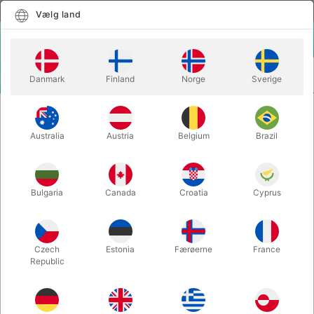
Dansk
Vælg land
Vælg land
LOGIN
KURV
Danmark
Finland
Norge
Sverige
MENU
TRYLLEBØGER
TAG LIGE ET KORT af David Lindgreen
Australia
Austria
Belgium
Brazil
TAG LIGE ET KORT af David
Lindgreen
Varenummer:
482
Bulgaria
Canada
Croatia
Cyprus
Czech
Estonia
Færøerne
France
Republic