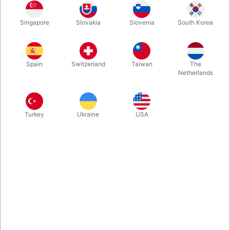
Singapore
Slovakia
Slovenia
South Korea
Talrige korttricks afhænger af, at man mestrer teknikken at
forcere et kort. Altså få en tilskuer til at vælge lige præcis dét
kort man ønsker, blandt et helt spil med 52 forskellige kort.
Spain
Switzerland
Taiwan
The
Netherlands
Spr...
Mere information
Turkey
Ukraine
USA