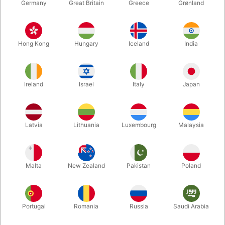
Germany
Great Britain
Greece
Grønland
Hong Kong
Hungary
Iceland
India
Ireland
Israel
Italy
Japan
Latvia
Lithuania
Luxembourg
Malaysia
Forstør
Malta
New Zealand
Pakistan
Poland
DKK 450,00
/ stk
inkl. moms
Køb nu
Gem
Portugal
Romania
Russia
Saudi Arabia