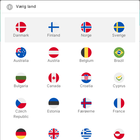
Dansk
Vælg land
Vælg land
LOGIN
KURV
Danmark
Finland
Norge
Sverige
MENU
THE PSYCHOLOGY OF MAGIC - Gustav Kuhn &
TRYLLEBØGER
Alice Pailhès
Australia
Austria
Belgium
Brazil
THE PSYCHOLOGY OF MAGIC -
Gustav Kuhn & Alice Pailhès
Bulgaria
Canada
Croatia
Cyprus
Varenummer:
6118
Czech
Estonia
Færøerne
France
Republic