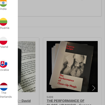
India
thuania
Poland
lovakia
The
therlands
5499
OIN MAGIC - David
THE PERFORMANCE OF