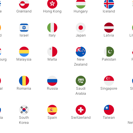
gical application.”
- David Copperfield
...
e
Grønland
Hong Kong
Hungary
Iceland
Relaterede produkter
d
Israel
Italy
Japan
Latvia
Li
ourg
Malaysia
Malta
New
Pakistan
Zealand
al
Romania
Russia
Saudi
Singapore
S
Arabia
ia
South
Spain
Switzerland
Taiwan
Korea
Ne
5554
641
d Madness
MR. JENNINGS TAKES IT EASY -
EXPERT C