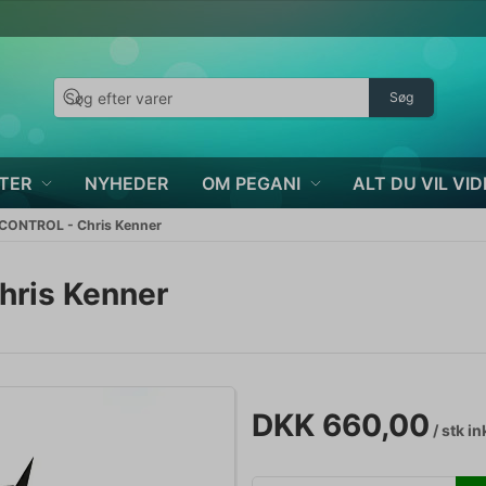
Søg
TER
NYHEDER
OM PEGANI
ALT DU VIL VID
CONTROL - Chris Kenner
ris Kenner
DKK 660,00
/ stk
in