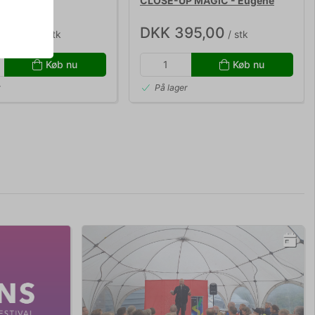
CLOSE-UP MAGIC - Eugene
Burger
60,00
DKK 395,00
/ stk
/ stk
Køb nu
Køb nu
r
På lager