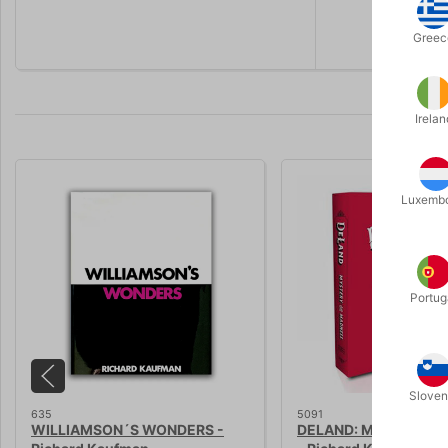
its most ma
Greec
Irelan
Luxemb
Portug
Sloven
635
5091
WILLIAMSON´S WONDERS -
DELAND: Mystery an