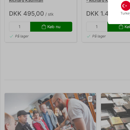
Richard Kaufman
- Richard Kaufman
DKK 495,00
DKK 1.450,00
Turke
/ stk
/ 
Køb nu
Kø
På lager
På lager