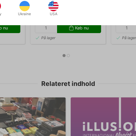
Richard Kaufman
Roth
DKK 995,00
DKK 6
y
Ukraine
USA
stk
/ stk
b nu
Køb nu
På lager
På lage
Relateret indhold