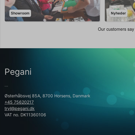
Showroom
Nyheder
Pegani
...
Østerhåbsvej 85A, 8700 Horsens, Danmark
+45 75620217
tryl@pegani.dk
VAT no. DK11360106