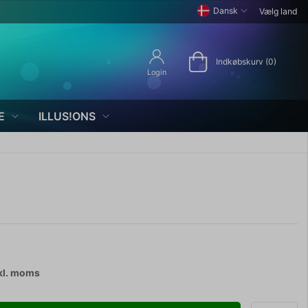
Dansk
Vælg land
Indkøbskurv (0)
Login
E
ILLUS!ONS
kl. moms