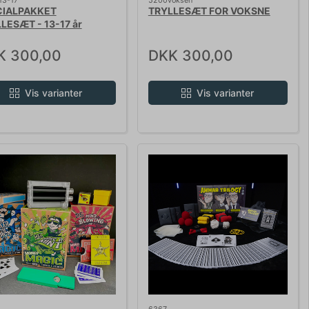
13-17
5200voksen
CIALPAKKET
TRYLLESÆT FOR VOKSNE
LESÆT - 13-17 år
K 300,00
DKK 300,00
Vis varianter
Vis varianter
6367