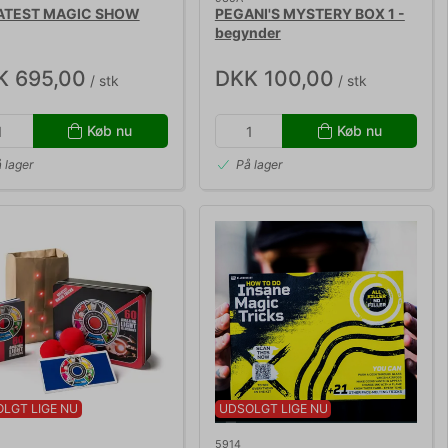
ATEST MAGIC SHOW
PEGANI'S MYSTERY BOX 1 -
begynder
K 695,00
DKK 100,00
/ stk
/ stk
Køb nu
Køb nu
 lager
På lager
LGT LIGE NU
UDSOLGT LIGE NU
5914