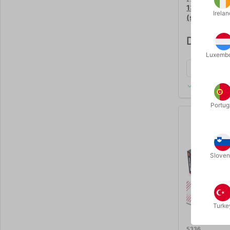
13 STEPS T
Irelan
(special edit
DKK 795
Luxemb
På lager
Portug
Sloven
Turke
5336