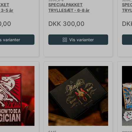
5200_6-8
5200_
KKET
SPECIALPAKKET
SPE
3-5 år
TRYLLESÆT - 6-8 år
TRYL
0,00
DKK 300,00
DK
s varianter
Vis varianter
6445
mmgm