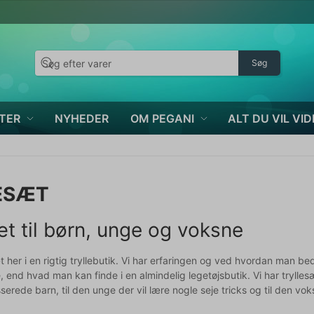
Søg
TER
NYHEDER
OM PEGANI
ALT DU VIL VID
ESÆT
æt til børn, unge og voksne
æt her i en rigtig tryllebutik. Vi har erfaringen og ved hvordan man b
end hvad man kan finde i en almindelig legetøjsbutik. Vi har tryllesæt 
esserede barn, til den unge der vil lære nogle seje tricks og til den 