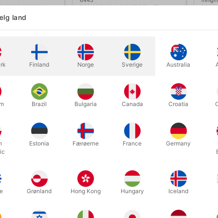
A MAGICIAN
MAGIC 101 COURSE - Theory
MARV
11
STU
lg land
,00
DKK 369,00
DK
/ stk
/ stk
rk
Finland
Norge
Sverige
Australia
Køb nu
Køb nu
På lager
um
Brazil
Bulgaria
Canada
Croatia
h
Estonia
Færøerne
France
Germany
ic
e
Grønland
Hong Kong
Hungary
Iceland
3201
5491