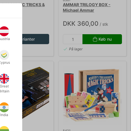
IN'S MAGIC TRICKS &
AMMAR TRILOGY BOX -
NTS
Michael Ammar
K 50,00
DKK 360,00
/ stk
Austria
Vis varianter
Køb nu
På lager
Cyprus
Great
Britain
India
5421