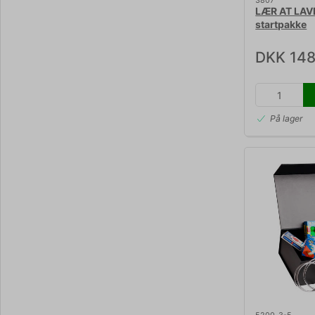
3807
LÆR AT LAV
startpakke
DKK 148
På lager