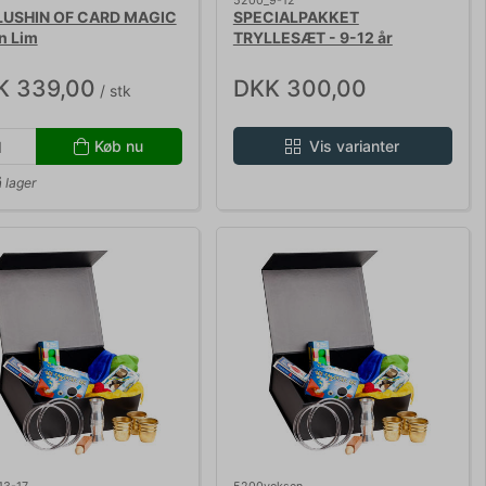
5200_9-12
USHIN OF CARD MAGIC
SPECIALPAKKET
in Lim
TRYLLESÆT - 9-12 år
K 339,00
DKK 300,00
/ stk
Køb nu
Vis varianter
 lager