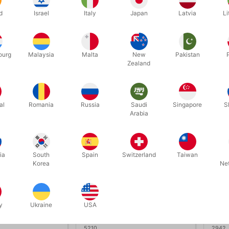
O MENTALISM
MARVIN'S 60 GREATEST
SHIN
d
Israel
Italy
Japan
Latvia
Li
ion set)
MAGIC TRICKS
,00
DKK 385,00
DK
/ stk
/ stk
ourg
Malaysia
Malta
New
Pakistan
Zealand
Køb nu
Køb nu
På lager
På
al
Romania
Russia
Saudi
Singapore
S
Arabia
ia
South
Spain
Switzerland
Taiwan
Korea
Ne
y
Ukraine
USA
5210
2942