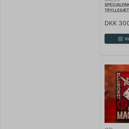
5200_3-5
SPECIALPA
TRYLLESÆT 
DKK 30
Vi
4639