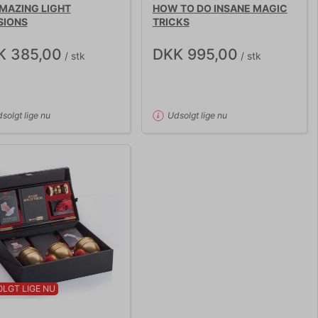
MAZING LIGHT
HOW TO DO INSANE MAGIC
SIONS
TRICKS
K 385,00
DKK 995,00
/ stk
/ stk
solgt lige nu
Udsolgt lige nu
LGT LIGE NU