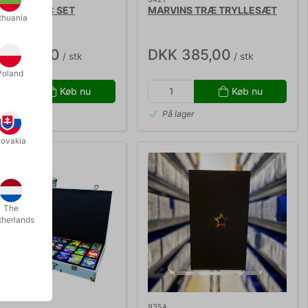
 LIM MAGIC SET
MARVINS TRÆ TRYLLESÆT
thuania
K 550,00
DKK 385,00
/ stk
/ stk
Poland
Køb nu
Køb nu
 lager
På lager
lovakia
The
therlands
935A