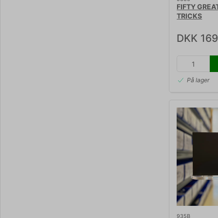
FIFTY GREA
TRICKS
DKK 169
På lager
935B