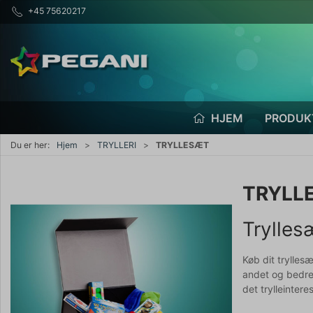
+45 75620217
HJEM
PRODUK
Du er her:
Hjem
TRYLLERI
TRYLLESÆT
TRYLL
Trylles
Køb dit trylles
andet og bedre, 
det trylleinter