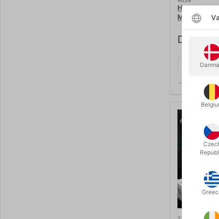
HOW TO BE 
MAGIC KIT
Væ
DKK 795
Danma
På lager
Belgi
Czec
Republ
Greec
2732