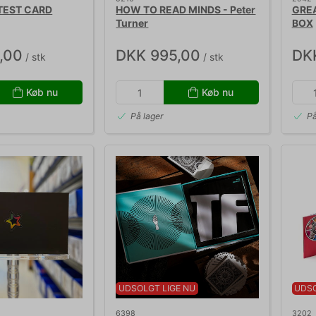
TEST CARD
HOW TO READ MINDS - Peter
GRE
Turner
BOX
,00
DKK 995,00
DK
/ stk
/ stk
Køb nu
Køb nu
På lager
På
UDSOLGT LIGE NU
UDSO
6398
3202