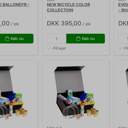
4462
6627
E BALLONDYR -
NEW BICYCLE COLOR
EVOL
COLLECTION
- Sh
,00
DKK 395,00
DK
/ stk
/ stk
Køb nu
Køb nu
På lager
På