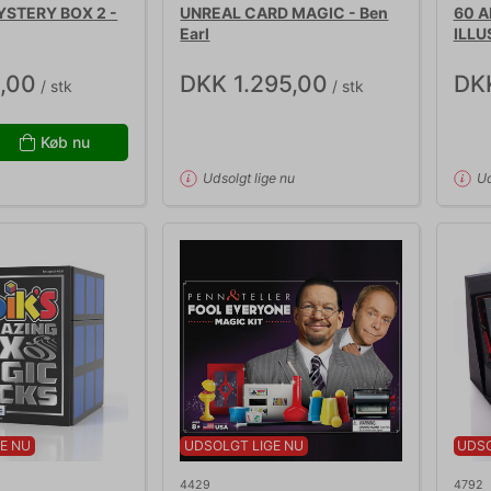
YSTERY BOX 2 -
UNREAL CARD MAGIC - Ben
60 A
Earl
ILLU
,00
DKK 1.295,00
DK
/ stk
/ stk
Køb nu
Udsolgt lige nu
Ud
E NU
UDSOLGT LIGE NU
UDSO
4429
4792