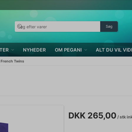
Søg
TER
NYHEDER
OM PEGANI
ALT DU VIL VID
 French Twins
DKK 265,00
/ stk
in