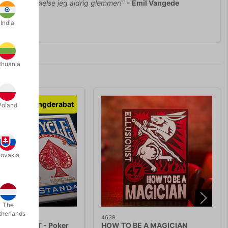
ick, er en følelse jeg aldrig glemmer!"
- Emil Vangede
India
thuania
Mængderabat
Poland
lovakia
The
therlands
4639
SPILLEKORT - Poker
HOW TO BE A MAGICIAN