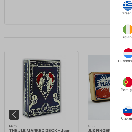
sjoveste ud
Krogsgaa
Greec
Irelan
Luxemb
Portug
Sloven
5920
4890
THE JLB MARKED DECK - Jean-
JLB FINGER FLASHER