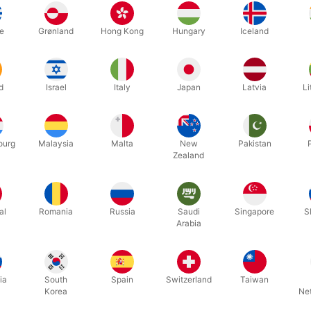
 af dine shows. Den følelse jeg havde første gang jeg brugte dette tr
rd
e
Grønland
Hong Kong
Hungary
Iceland
Relaterede produkter
d
Israel
Italy
Japan
Latvia
Li
ourg
Malaysia
Malta
New
Pakistan
Zealand
al
Romania
Russia
Saudi
Singapore
S
Arabia
ia
South
Spain
Switzerland
Taiwan
Korea
Ne
6610
127
IMPOSSIBALLOON - Robert Ray
BICYCLE 