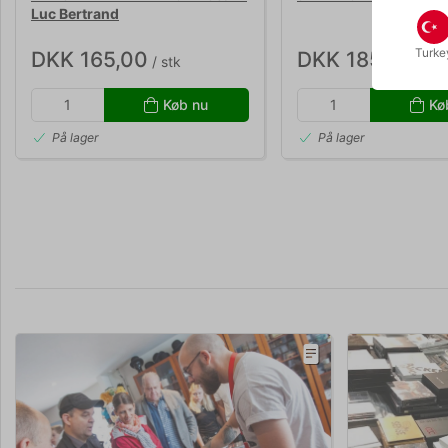
Luc Bertrand
Turke
DKK 165,00
DKK 185,00
/ stk
/ stk
Køb nu
Kø
På lager
På lager