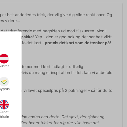
 et helt anderledes trick, der vil give dig vilde reaktioner. Og
æs videre...
er det triumferende med bagsiden ud mod tilskueren. Men i
l en komdompakke!
Yep - den er god nok og det ser helt vildt
 et sammenfoldet kort -
præcis det kort som de tænker på!
Austria
 og 12 kondomer med kort indlagt + udførlig
 et kort. Hvis du mangler inspiration til det, kan vi anbefale
Cyprus
 variere, har vi lavet specielpris på 2 pakninger - så får du to
Great
n bedre reaktion endnu end dette. Det sjovt, det sjoflet og
Britain
r af grin. Det her er tricket for dig der ville have det