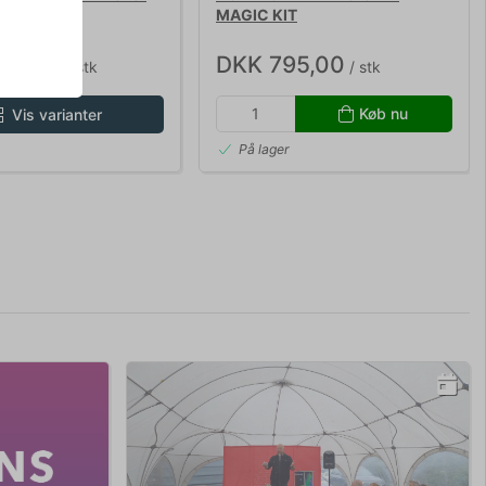
MAGIC KIT
ris DKK 29,00
 26,10
DKK 795,00
/ stk
/ stk
Køb nu
Vis varianter
På lager