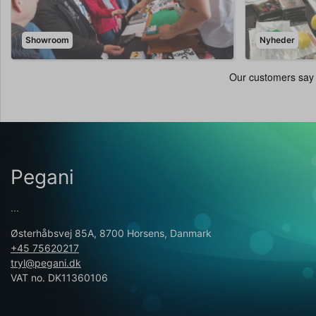
Showroom
Nyheder
Pegani
...
Østerhåbsvej 85A, 8700 Horsens, Danmark
+45 75620217
tryl@pegani.dk
VAT no. DK11360106