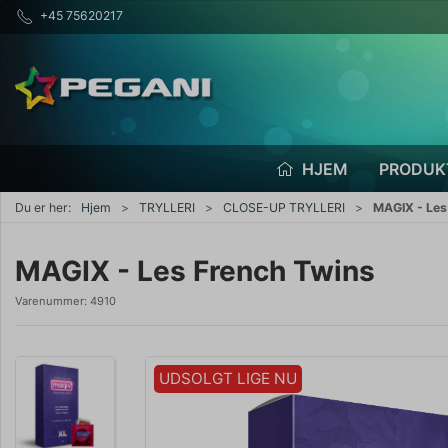
+45 75620217
HJEM
PRODUK
Du er her:
Hjem
TRYLLERI
CLOSE-UP TRYLLERI
MAGIX - Les
MAGIX - Les French Twins
Varenummer:
4910
UDSOLGT LIGE NU