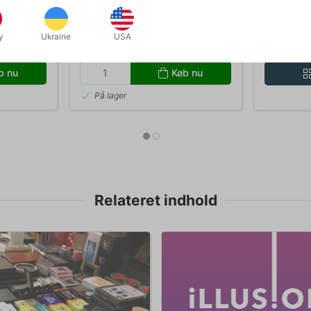
& Robert Gray
size
Standard p
y
Ukraine
USA
DKK 165,00
DKK
/ stk
Fra
b nu
Køb nu
På lager
Relateret indhold