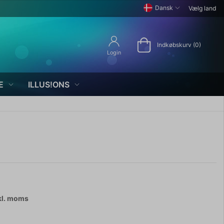
Dansk
Vælg land
Indkøbskurv (0)
Login
E
ILLUS!ONS
kl. moms