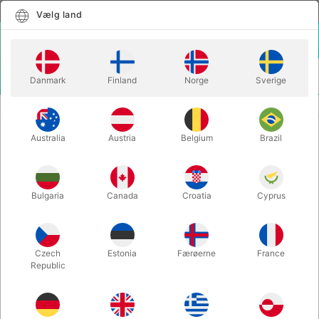
Dansk
Vælg land
Vælg land
LOGIN
KURV
Danmark
Finland
Norge
Sverige
MENU
LETTE TRYLLETRICKS
FUN CUBE - Tora Magic
Australia
Austria
Belgium
Brazil
FUN CUBE - Tora Magic
Varenummer:
6272UNIT
Bulgaria
Canada
Croatia
Cyprus
Czech
Estonia
Færøerne
France
Republic