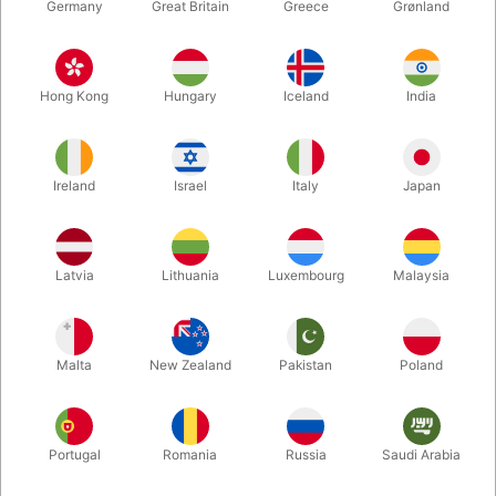
Germany
Great Britain
Greece
Grønland
Hong Kong
Hungary
Iceland
India
Ireland
Israel
Italy
Japan
Forstør
Latvia
Lithuania
Luxembourg
Malaysia
DKK 850,00
/ stk
inkl. moms
Malta
New Zealand
Pakistan
Poland
Enhed + tilbehør:
PAKKEN
Portugal
Romania
Russia
Saudi Arabia