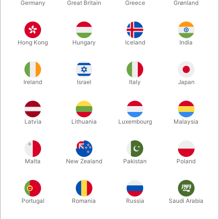
Germany
Great Britain
Greece
Grønland
5148
5142
PAPIRSPOSER MED BUND
MAIDEN MARKED CARDS
Hong Kong
Hungary
Iceland
India
DKK 2,50
DKK 95,00
/ stk
/ stk
Ireland
Israel
Italy
Japan
Vis varianter
Vis varianter
Latvia
Lithuania
Luxembourg
Malaysia
Malta
New Zealand
Pakistan
Poland
Portugal
Romania
Russia
Saudi Arabia
KUN TIL DANMARK