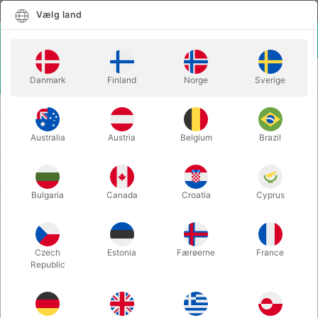
Dansk
Vælg land
Vælg land
LOGIN
KURV
Danmark
Finland
Norge
Sverige
MENU
TRYLLERI
FORBRUGSVARER
FORBRUGSVARER
Australia
Austria
Belgium
Brazil
Nyeste først
170 produkter
Bulgaria
Canada
Croatia
Cyprus
Czech
Estonia
Færøerne
France
Republic